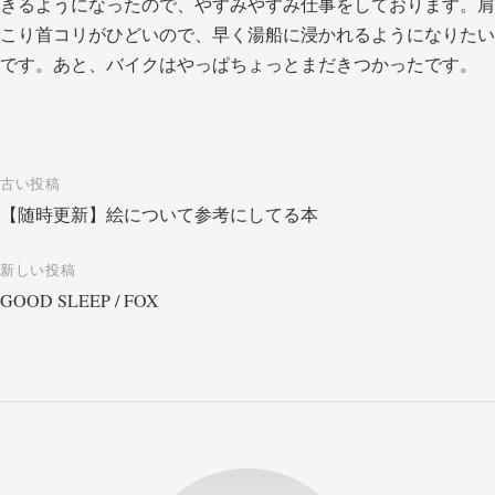
きるようになったので、やすみやすみ仕事をしております。肩
こり首コリがひどいので、早く湯船に浸かれるようになりたい
です。あと、バイクはやっぱちょっとまだきつかったです。
投
古い投稿
【随時更新】絵について参考にしてる本
稿
ナ
新しい投稿
ビ
GOOD SLEEP / FOX
ゲ
ー
シ
ョ
ン