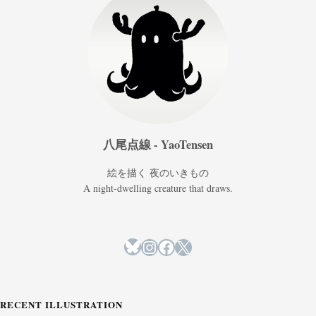
八尾点線 - YaoTensen
絵を描く 夜のいきもの
A night-dwelling creature that draws.
Bluesky
Instagram
Facebook
X
RECENT ILLUSTRATION