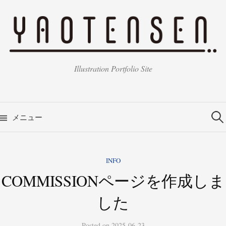
コ
ン
テ
ン
ツ
Illustration Portfolio Site
へ
ス
キ
検
索:
ッ
メニュー
プ
INFO
COMMISSIONページを作成しま
した
Posted
on
2025-06-23