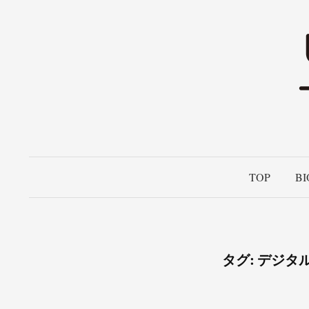
コ
ン
テ
ン
ツ
へ
ス
キ
ッ
TOP
BI
プ
タグ:
デジタ