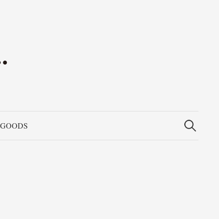
検
索:
GOODS