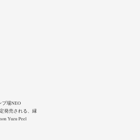
プ場NEO
量限定発売される、縁
uzu Peel