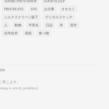
ADOBE PHOTOSHOP
GOOD SLEEP
PROCREATE
SNS
お仕事
オオカミ
シルクスクリーン版下
デジタルスケッチ
人
動物
半実在
日誌
本
習作
自作絵本
表紙
食べ物
DS
く禁じます。
ning is strictly prohibited.