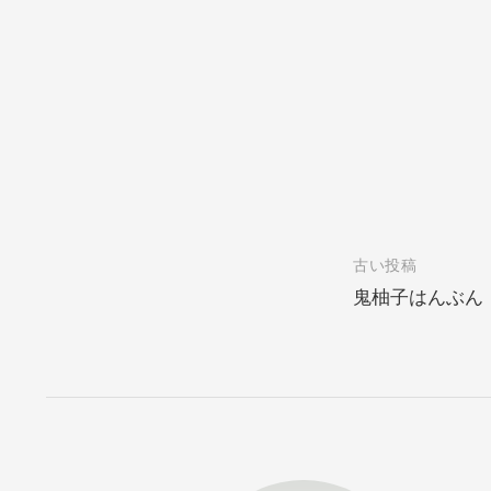
投
古い投稿
鬼柚子はんぶん
稿
ナ
ビ
ゲ
ー
シ