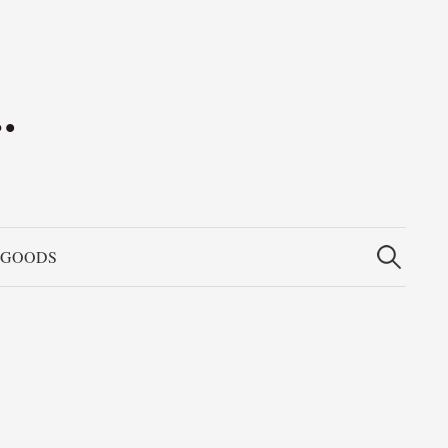
検
索:
GOODS