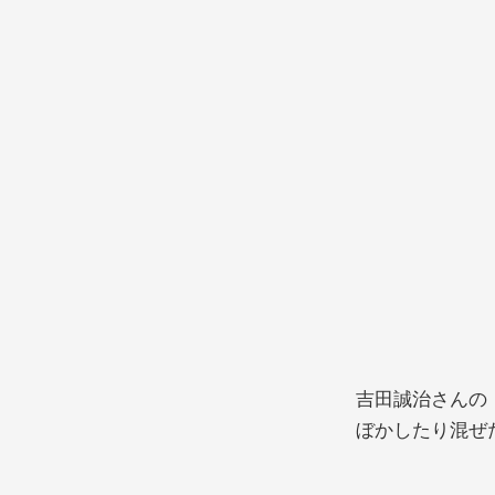
空と雲
吉田誠治さんの
ぼかしたり混ぜ