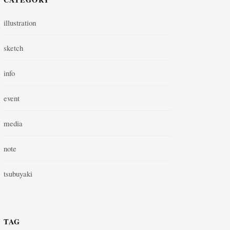
illustration
sketch
info
event
media
note
tsubuyaki
TAG