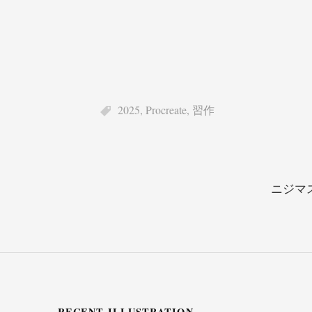
2025
,
Procreate
,
習作
ニジマス /
RECENT ILLUSTRATION