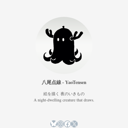
八尾点線 - YaoTensen
絵を描く 夜のいきもの
A night-dwelling creature that draws.
Bluesky
Instagram
Facebook
X