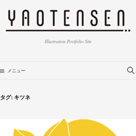
コ
ン
テ
ン
ツ
Illustration Portfolio Site
へ
ス
キ
検
索:
ッ
メニュー
プ
タグ:
キツネ